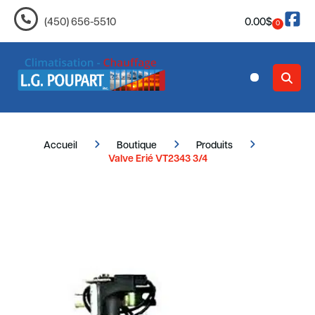
0.00
$
(450) 656-5510
0
Nous joindre
Accueil
Boutique
Produits
Valve Erié VT2343 3/4